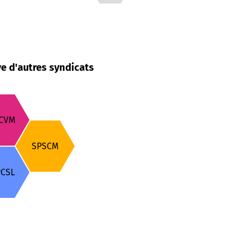
e d'autres syndicats
ECVM
SPSCM
PCSL