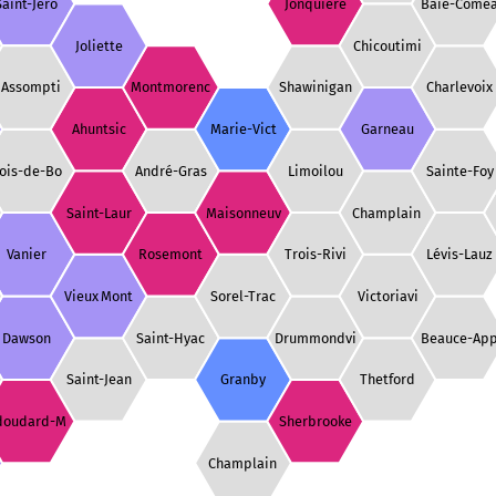
Saint-Jérô
Jonquière
Baie-Come
Joliette
Chicoutimi
'Assompti
Montmorenc
Shawinigan
Charlevoix
Ahuntsic
Marie-Vict
Garneau
ois-de-Bo
André-Gras
Limoilou
Sainte-Foy
Saint-Laur
Maisonneuv
Champlain
Vanier
Rosemont
Trois-Rivi
Lévis-Lauz
Vieux Mont
Sorel-Trac
Victoriavi
Dawson
Saint-Hyac
Drummondvi
Beauce-Ap
Saint-Jean
Granby
Thetford
doudard-M
Sherbrooke
Champlain