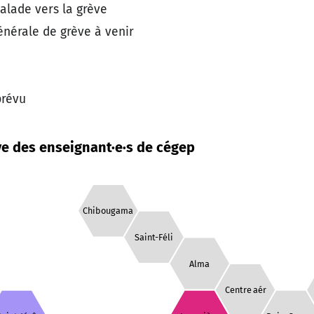
lade vers la grève
érale de grève à venir
prévu
e des enseignant·e·s de cégep
Chibougama
Saint-Féli
Alma
Centre aér