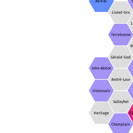
Abitibi
Lionel-Gro
L
Terrebonne
B
Gérald-God
John-Abbot
André-Laur
Outaouais
Valleyfiel
Heritage
É
Champlain