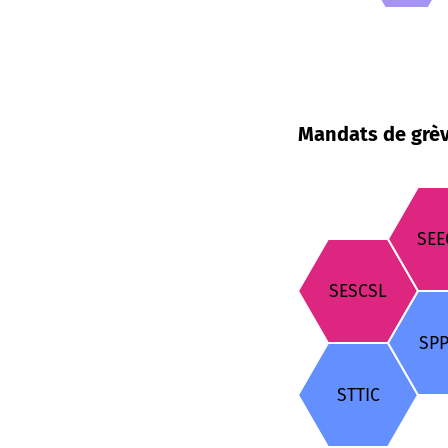
Mandats de grèv
SE
SESCSL
SP
STTIC