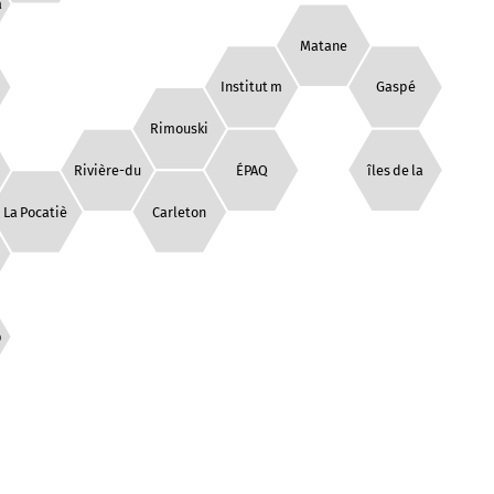
a
Matane
Institut m
Gaspé
Rimouski
Rivière-du
ÉPAQ
îles de la
La Pocatiè
Carleton
p